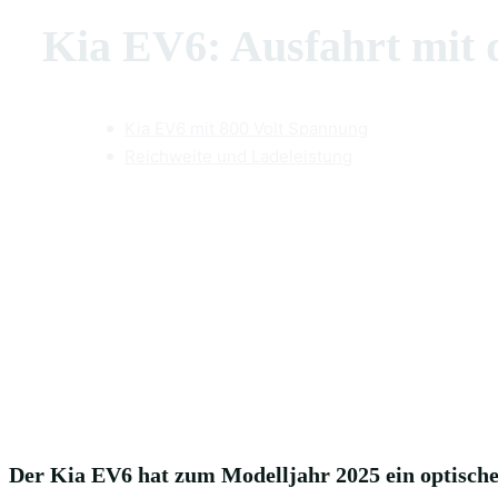
Kia EV6: Ausfahrt mit 
Kia EV6 mit 800 Volt Spannung
Reichweite und Ladeleistung
Teilen
Facebook
X
Pint
Der Kia EV6 hat zum Modelljahr 2025 ein optische