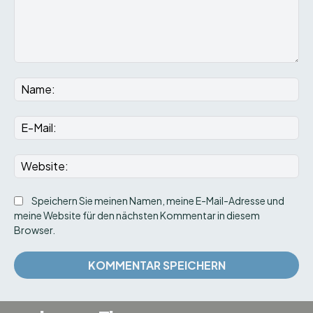
Kommentar:
Na
E-
Mai
We
Speichern Sie meinen Namen, meine E-Mail-Adresse und
meine Website für den nächsten Kommentar in diesem
Browser.