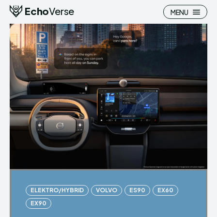
Echo
Verse
MENU
ELEKTRO/HYBRID
VOLVO
ES90
EX60
EX90