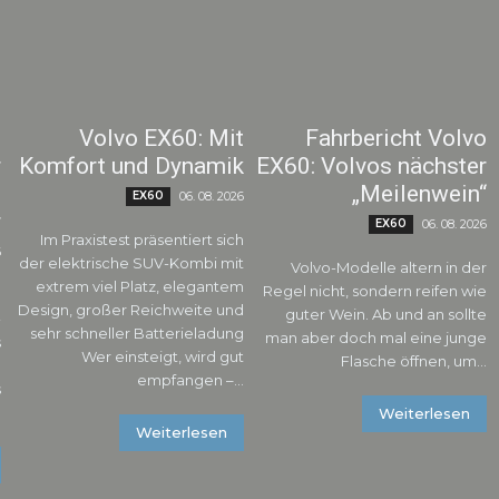
0
Volvo EX60: Mit
Fahrbericht Volvo
r
Komfort und Dynamik
EX60: Volvos nächster
d
„Meilenwein“
EX60
06. 08. 2026
r
EX60
06. 08. 2026
Im Praxistest präsentiert sich
6
der elektrische SUV-Kombi mit
Volvo-Modelle altern in der
extrem viel Platz, elegantem
Regel nicht, sondern reifen wie
n
Design, großer Reichweite und
guter Wein. Ab und an sollte
-
sehr schneller Batterieladung
man aber doch mal eine junge
s
Wer einsteigt, wird gut
Flasche öffnen, um...
e
empfangen –...
s
.
Weiterlesen
Weiterlesen