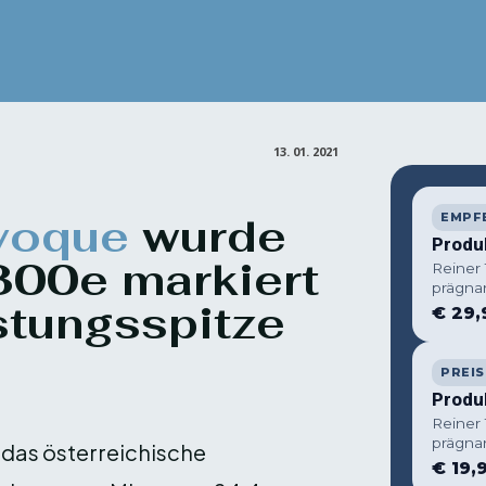
Facebook
X
Pin
Teilen
13. 01. 2021
voque
wurde
EMPF
Produ
P300e markiert
Reiner
prägna
stungsspitze
€ 29,
PREIS
Produ
Reiner
prägna
das österreichische
€ 19,