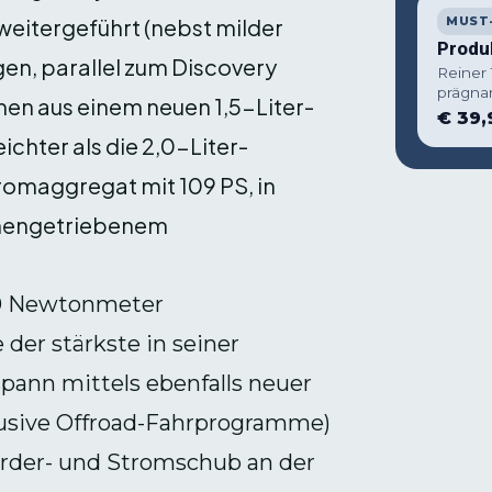
weitergeführt (nebst milder
MUST
Produ
gen, parallel zum Discovery
Reiner
prägna
men aus einem neuen 1,5-Liter-
€ 39,
chter als die 2,0-Liter-
romaggregat mit 109 PS, in
emengetriebenem
40 Newtonmeter
er stärkste in seiner
spann mittels ebenfalls neuer
klusive Offroad-Fahrprogramme)
Vorder- und Stromschub an der