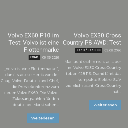
Volvo EX60 P10 im
Volvo EX30 Cross
Test: Volvo ist eine
Country P8 AWD: Test
Flottenmarke
EX30 / EX30 CC
05. 08. 2026
EX60
06. 08. 2026
Man sieht es ihm nicht an, aber
im Volvo EX30 Cross Country
„Volvo ist eine Flottenmarke“,
toben 428 PS. Damit fährt das
damit startete Herrik van der
kompakte Elektro-SUV
Gaag, Volvo-Deutschland-Chef,
ziemlich rasant. Cross Country
die Pressekonferenz zum
hat...
neuen Volvo EX60. Die Volvo-
Zulassungszahlen für den
deutschen Markt sahen...
Weiterlesen
Weiterlesen