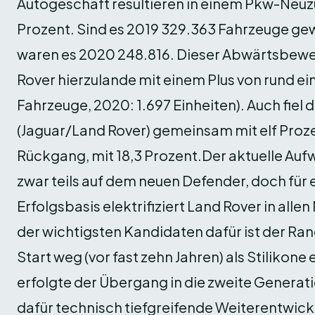
Autogeschäft resultieren in einem Pkw-Neuz
Prozent. Sind es 2019 329.363 Fahrzeuge ge
waren es 2020 248.816. Dieser Abwärtsbewe
Rover hierzulande mit einem Plus von rund ein
Fahrzeuge, 2020: 1.697 Einheiten). Auch fie
(Jaguar/Land Rover) gemeinsam mit elf Prozen
Rückgang, mit 18,3 Prozent.Der aktuelle Auf
zwar teils auf dem neuen Defender, doch für 
Erfolgsbasis elektrifiziert Land Rover in alle
der wichtigsten Kandidaten dafür ist der Ra
Start weg (vor fast zehn Jahren) als Stilikone 
erfolgte der Übergang in die zweite Generati
dafür technisch tiefgreifende Weiterentwicklu