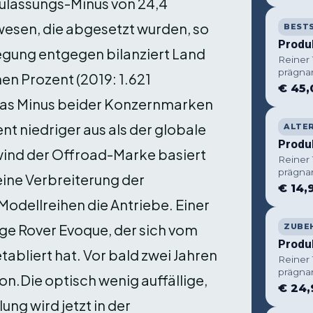
ulassungs-Minus von 24,4
wesen, die abgesetzt wurden, so
BEST
Produ
gung entgegen bilanziert Land
Reiner
prägna
en Prozent (2019: 1.621
€ 45,
l das Minus beider Konzernmarken
t niedriger aus als der globale
ALTE
Produ
wind der Offroad-Marke basiert
Reiner
prägna
eine Verbreiterung der
€ 14,
n Modellreihen die Antriebe. Einer
nge Rover Evoque, der sich vom
ZUBE
Produ
etabliert hat. Vor bald zwei Jahren
Reiner
prägna
on.Die optisch wenig auffällige,
€ 24,
ng wird jetzt in der