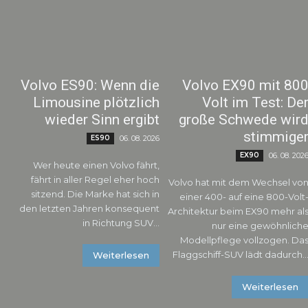
Volvo ES90: Wenn die
Volvo EX90 mit 80
Limousine plötzlich
Volt im Test: De
wieder Sinn ergibt
große Schwede wir
stimmige
ES90
06. 08. 2026
EX90
06. 08. 202
Wer heute einen Volvo fährt,
fährt in aller Regel eher hoch
Volvo hat mit dem Wechsel vo
sitzend. Die Marke hat sich in
einer 400- auf eine 800-Volt
den letzten Jahren konsequent
Architektur beim EX90 mehr al
in Richtung SUV...
nur eine gewöhnlich
Modellpflege vollzogen. Da
Flaggschiff-SUV lädt dadurch..
Weiterlesen
Weiterlesen