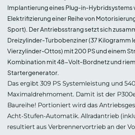
Implantierung eines Plug-in-Hybridsystems 
Elektrifizierung einer Reihe von Motorisierun
Sport). Der Antriebsstrang setzt sich zusam
Dreizylinder-Turbobenziner (37 Kilogramm lei
Vierzylinder-Ottos) mit 200 PS und einem St
Kombination mit 48-Volt-Bordnetz und ri
Startergenerator.
Das ergibt 309 PS Systemleistung und 5
Maximaldrehmoment. Damit ist der P300e d
Baureihe! Portioniert wird das Antriebsge
Acht-Stufen-Automatik. Allradantrieb (in
resultiert aus Verbrennervortrieb an der 