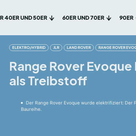
R 40ER UND 50ER
60ER UND 70ER
90ER
ELEKTRO/HYBRID
JLR
LAND ROVER
RANGE ROVER EVO
Range Rover Evoque
als Treibstoff
Der Range Rover Evoque wurde elektrifiziert: Der 
Baureihe.