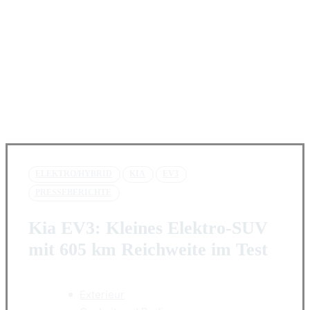
ELEKTRO/HYBRID
KIA
EV3
PRESSEBERICHTE
Kia EV3: Kleines Elektro-SUV
mit 605 km Reichweite im Test
Exterieur