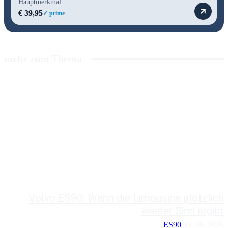
Hauptmerkmal.
€ 39,95
✓ prime
mehr zum Thema
Volvo ES90: Wenn die Limousine plötzlich
wieder Sinn ergibt
ES90
06. 08. 2026