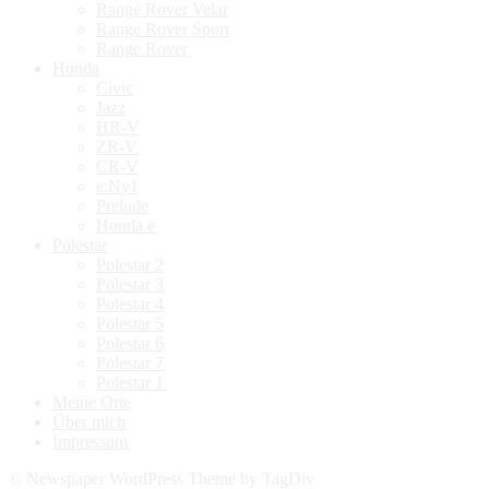
Range Rover Velar
Range Rover Sport
Range Rover
Honda
Civic
Jazz
HR-V
ZR-V
CR-V
e:Ny1
Prelude
Honda e
Polestar
Polestar 2
Polestar 3
Polestar 4
Polestar 5
Polestar 6
Polestar 7
Polestar 1
Meine Orte
Über mich
Impressum
© Newspaper WordPress Theme by TagDiv