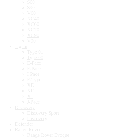
S60
S90
V60
XC40
XC60
XC70
XC90
V90
Jaguar
Type 01
Type 00
E-Pace
F-Pace
I-Pace
F-Type
XE
XF
XJ
J-Pace
Discovery
Discovery Sport
Discovery
Defender
Range Rover
Range Rover Evoque