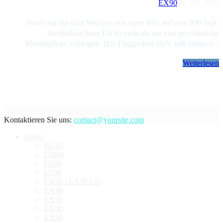
EX90
06. 08. 2026
Volvo hat mit dem Wechsel von einer 400- auf eine 800-Volt-
Architektur beim EX90 mehr als nur eine gewöhnliche
Modellpflege vollzogen. Das Flaggschiff-SUV lädt dadurch...
Weiterlesen
Kontaktieren Sie uns:
contact@yoursite.com
Volvo
EC40
EM90
ES60
ES90
EX30 / EX30 CC
EX40
EX50
EX60
EX90