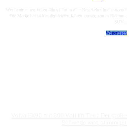
Wer heute einen Volvo fährt, fährt in aller Regel eher hoch sitzend.
Die Marke hat sich in den letzten Jahren konsequent in Richtung
SUV...
Weiterlesen
Volvo EX90 mit 800 Volt im Test: Der große
Schwede wird stimmiger