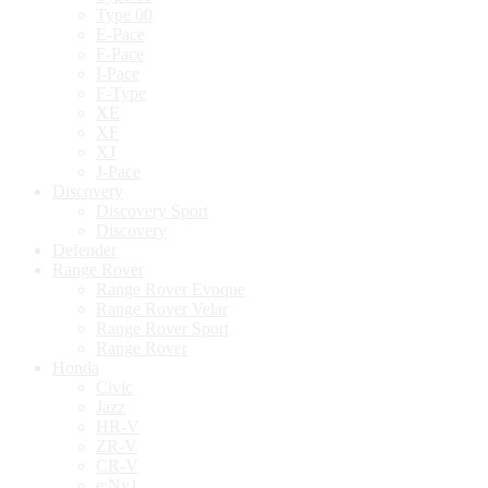
Type 00
E-Pace
F-Pace
I-Pace
F-Type
XE
XF
XJ
J-Pace
Discovery
Discovery Sport
Discovery
Defender
Range Rover
Range Rover Evoque
Range Rover Velar
Range Rover Sport
Range Rover
Honda
Civic
Jazz
HR-V
ZR-V
CR-V
e:Ny1