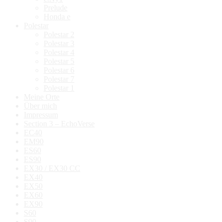
Prelude
Honda e
Polestar
Polestar 2
Polestar 3
Polestar 4
Polestar 5
Polestar 6
Polestar 7
Polestar 1
Meine Orte
Über mich
Impressum
Section 3 – EchoVerse
EC40
EM90
ES60
ES90
EX30 / EX30 CC
EX40
EX50
EX60
EX90
S60
S90