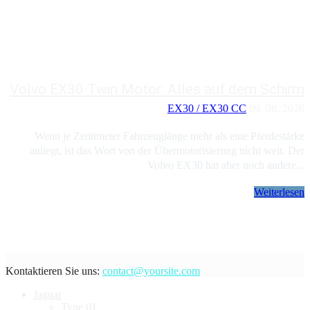
Volvo EX30 Twin Motor: Alles auf dem Schirm
EX30 / EX30 CC
09. 08. 2026
Wenn je Zentimeter Fahrzeuglänge mehr als eine Pferdestärke
anliegt, ist das Wort von der Übermotorisierung nicht weit. Der
Volvo EX30 hat aber noch andere...
Weiterlesen
Kontaktieren Sie uns:
contact@yoursite.com
Jaguar
Type 01