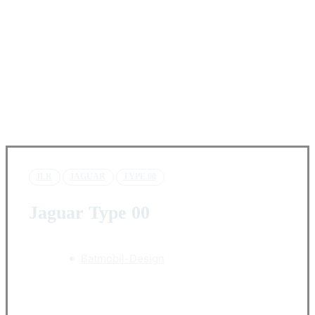
JLR
JAGUAR
TYPE 00
Jaguar Type 00
Batmobil-Design
Facebook
X
Pinterest
WhatsApp