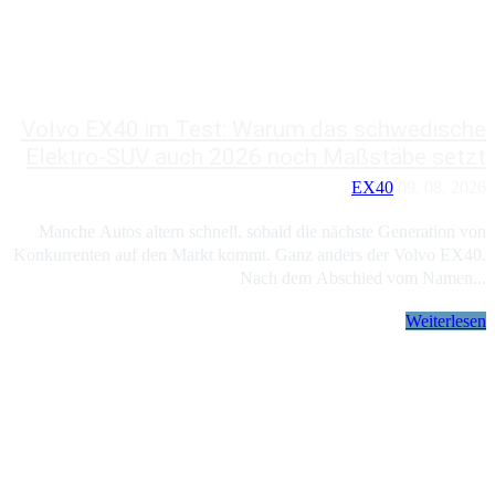
Volvo EX40 im Test: Warum das schwedische
Elektro-SUV auch 2026 noch Maßstäbe setzt
EX40
09. 08. 2026
Manche Autos altern schnell, sobald die nächste Generation von
Konkurrenten auf den Markt kommt. Ganz anders der Volvo EX40.
Nach dem Abschied vom Namen...
Weiterlesen