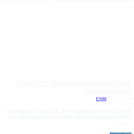
mehr zum Thema
Volvo ES90: Wenn die Limousine plötzlich
wieder Sinn ergibt
ES90
06. 08. 2026
Wer heute einen Volvo fährt, fährt in aller Regel eher hoch sitzend.
Die Marke hat sich in den letzten Jahren konsequent in Richtung
SUV...