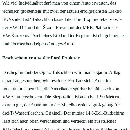
Wie viel Individualität darf man von einem Auto erwarten, das
technisch größtenteils mit zwei der aktuell erfolgreichsten Elektro-
SUVs ident ist? Tatsächlich basiert der Ford Explorer ebenso wie
der VW ID.4 und der Škoda Enyaq auf der MEB-Plattform des
VW-Konzerns. Doch eines ist klar: Der Explorer ist ein gelungenes
und überraschend eigenständiges Auto.
Fesch schaut er aus, der Ford Explorer
Das beginnt mit der Optik. Tatsächlich wird man sogar im Alltag
darauf angesprochen, wie fesch der Ford aussieht. Auch im
Innenraum haben sich die Amerikaner spürbar bemüht, sich von
VW zu unterscheiden. Die Sitzposition ist auch bei 1,90 Metern
extrem gut, der Stauraum in der Mittelkonsole ist groß genug für
drei(!) Wasserflaschen. Originell: Der mittige 14,6-Zoll-Bildschirm
lässt sich nach oben verschieben und verdeckt ein zusätzliches
Ablagefach mit zwei USB-C-Anschlüssen. Auch der Kofferraum ist