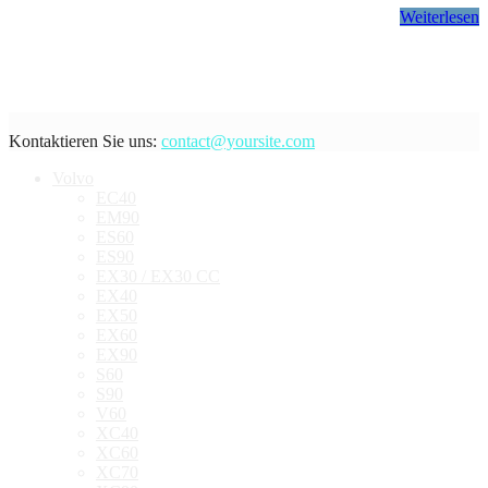
Weiterlesen
Kontaktieren Sie uns:
contact@yoursite.com
Volvo
EC40
EM90
ES60
ES90
EX30 / EX30 CC
EX40
EX50
EX60
EX90
S60
S90
V60
XC40
XC60
XC70