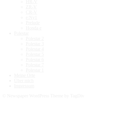
HR-V
ZR-V
CR-V
e:Ny1
Prelude
Honda e
Polestar
Polestar 2
Polestar 3
Polestar 4
Polestar 5
Polestar 6
Polestar 7
Polestar 1
Meine Orte
Über mich
Impressum
© Newspaper WordPress Theme by TagDiv