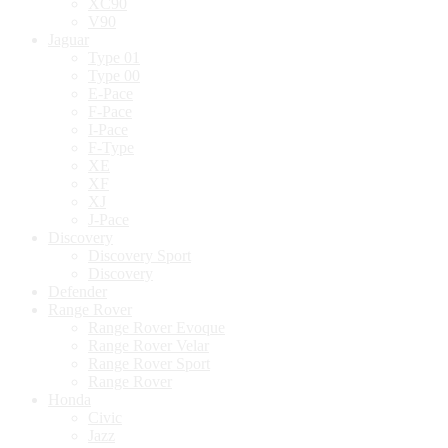
XC90
V90
Jaguar
Type 01
Type 00
E-Pace
F-Pace
I-Pace
F-Type
XE
XF
XJ
J-Pace
Discovery
Discovery Sport
Discovery
Defender
Range Rover
Range Rover Evoque
Range Rover Velar
Range Rover Sport
Range Rover
Honda
Civic
Jazz