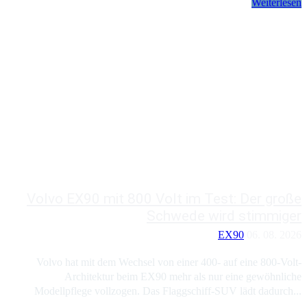
Weiterlesen
Volvo EX90 mit 800 Volt im Test: Der große
Schwede wird stimmiger
EX90
06. 08. 2026
Volvo hat mit dem Wechsel von einer 400- auf eine 800-Volt-
Architektur beim EX90 mehr als nur eine gewöhnliche
Modellpflege vollzogen. Das Flaggschiff-SUV lädt dadurch...