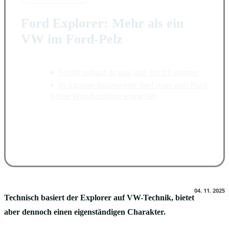
Ford Explorer: Mehr als ein
VW im Ford-Pelz
Fesch schaut er aus, der Ford Explorer
In Sachen Reichweite darf man vom Ford
keine Wunderdinge erwarten
Facebook
X
Pinterest
WhatsApp
04. 11. 2025
Technisch basiert der Explorer auf VW-Technik, bietet
aber dennoch einen eigenständigen Charakter.