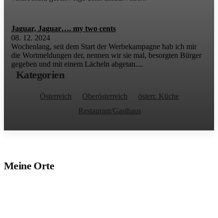
Jaguar, Jaguar…. my two cents
08. 12. 2024
Wochenlang, seit dem Start der Werbekampagne hab ich mir
die Wortmeldungen der, nennen wir sie mal, besorgten Bürger
gegeben und mit einem Lächeln abgetan....
Kategorien
Österreich
Oberösterreich
österr. Küche
Restaurant/Gasthaus
Meine Orte