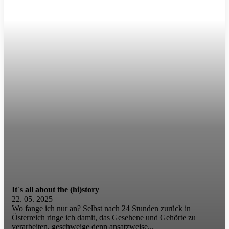
Aufgewärmt schmeckt nur
a Gulasch? Von wegen!
Es gibt dieses bekannte österreichische Bonmot, das
besagt: Wiederaufflammende Beziehungen zum Ex-
Partner sind meist von kurzer Dauer. Sie haben oft den
faden Beigeschmack einer 17....
It´s all about the (hi)story
22. 05. 2025
Wo fange ich nur an? Selbst nach 24 Stunden zurück in
Österreich ringe ich damit, das Gesehene und Gehörte zu
verarbeiten, geschweige denn ansatzweise...