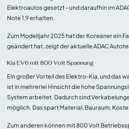
Elektroautos gesetzt – und daraufhin im ADA
Note 1,9 erhalten.
Zum Modelljahr 2025 hat der Koreaner ein F
geändert hat, zeigt der aktuelle ADAC Autote
Kia EV6 mit 800 Volt Spannung
Ein großer Vorteil des Elektro-Kia, und das w
ist in mehrerlei Hinsicht die hohe Spannungs
System arbeitet. Dadurch sind Verkabelunge
möglich. Das spart Material, Bauraum, Koste
Zum anderen können mit 800 Volt Betriebs