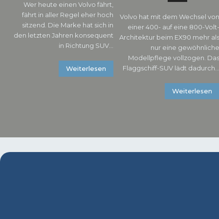
Wer heute einen Volvo fährt,
fährt in aller Regel eher hoch
Volvo hat mit dem Wechsel vo
sitzend. Die Marke hat sich in
einer 400- auf eine 800-Volt
den letzten Jahren konsequent
Architektur beim EX90 mehr al
in Richtung SUV...
nur eine gewöhnlich
Modellpflege vollzogen. Da
Flaggschiff-SUV lädt dadurch..
Weiterlesen
Weiterlesen