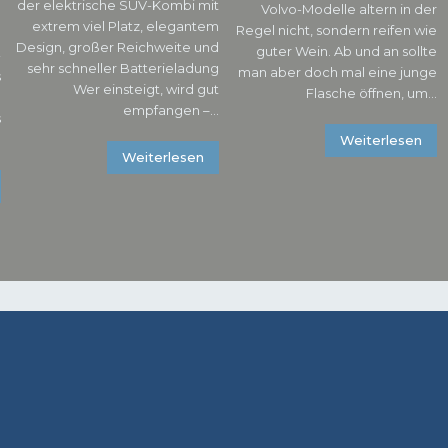
der elektrische SUV-Kombi mit
Volvo-Modelle altern in der
extrem viel Platz, elegantem
Regel nicht, sondern reifen wie
n
Design, großer Reichweite und
guter Wein. Ab und an sollte
-
sehr schneller Batterieladung
man aber doch mal eine junge
s
Wer einsteigt, wird gut
Flasche öffnen, um...
e
empfangen –...
s
.
Weiterlesen
Weiterlesen