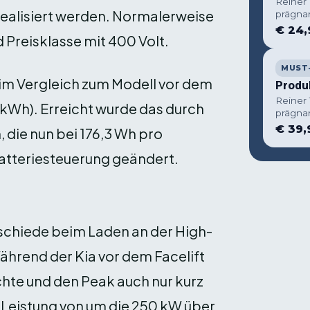
Reiner
realisiert werden. Normalerweise
prägna
€ 24,
 Preisklasse mit 400 Volt.
MUST
 im Vergleich zum Modell vor dem
Produ
Reiner
7 kWh). Erreicht wurde das durch
prägna
€ 39,
 die nun bei 176,3 Wh pro
Batteriesteuerung geändert.
schiede beim Laden an der High-
hrend der Kia vor dem Facelift
chte und den Peak auch nur kurz
r Leistung von um die 250 kW über