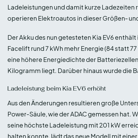
Ladeleistungen und damit kurze Ladezeiten 
operieren Elektroautos in dieser Größen- und
Der Akku des nun getesteten Kia EV6 enthält
Facelift rund 7 kWh mehr Energie (84 statt 7
eine höhere Energiedichte der Batteriezellen,
Kilogramm liegt. Darüber hinaus wurde die 
Ladeleistung beim Kia EV6 erhöht
Aus den Änderungen resultieren große Unter
Power-Säule, wie der ADAC gemessen hat. Wä
seine höchste Ladeleistung mit 201 kW errei
halten konnte, lädt das neue Modell mit eine