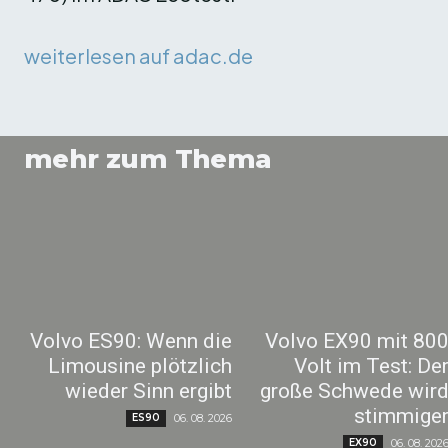
weiterlesen auf adac.de
mehr zum Thema
Volvo ES90: Wenn die
Volvo EX90 mit 80
Limousine plötzlich
Volt im Test: De
wieder Sinn ergibt
große Schwede wir
stimmige
ES90
06. 08. 2026
EX90
06. 08. 202