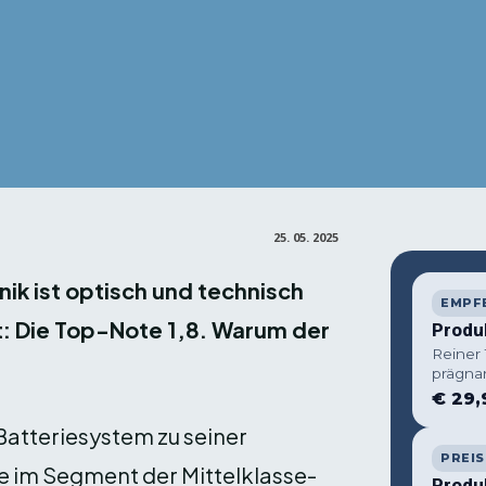
Facebook
X
Pin
Teilen
25. 05. 2025
ik ist optisch und technisch
EMPF
: Die Top-Note 1,8. Warum der
Produ
Reiner
prägna
€ 29,
Batteriesystem zu seiner
PREIS
e im Segment der Mittelklasse-
Produ