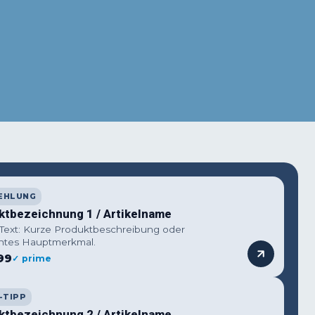
terest
WhatsApp
EHLUNG
ktbezeichnung 1 / Artikelname
 Text: Kurze Produktbeschreibung oder
ntes Hauptmerkmal.
99
✓ prime
-TIPP
ktbezeichnung 2 / Artikelname