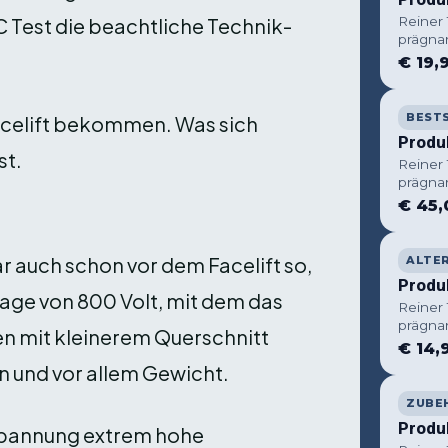
Reiner
C Test die beachtliche Technik-
prägna
€ 19,
BEST
acelift bekommen. Was sich
Produ
st.
Reiner
prägna
€ 45,
ar auch schon vor dem Facelift so,
ALTE
Produ
lage von 800 Volt, mit dem das
Reiner
prägna
n mit kleinerem Querschnitt
€ 14,
n und vor allem Gewicht.
ZUBE
Produ
spannung extrem hohe