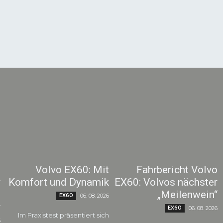
0
Volvo EX60: Mit
Fahrbericht Volvo
r
Komfort und Dynamik
EX60: Volvos nächster
d
„Meilenwein“
EX60
06. 08. 2026
r
EX60
06. 08. 2026
Im Praxistest präsentiert sich
6