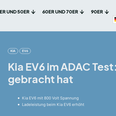
ER UND 50ER
60ER UND 70ER
90ER
KIA
EV6
Kia EV6 im ADAC Test:
gebracht hat
Kia EV6 mit 800 Volt Spannung
Ladeleistung beim Kia EV6 erhöht