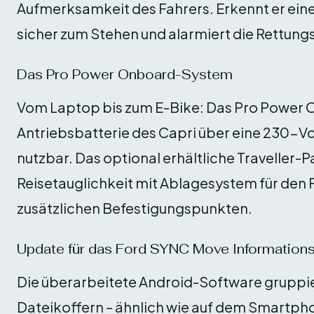
Aufmerksamkeit des Fahrers. Erkennt er einen
sicher zum Stehen und alarmiert die Rettung
Das Pro Power Onboard-System
Vom Laptop bis zum E-Bike: Das Pro Power
Antriebsbatterie des Capri über eine 230-V
nutzbar. Das optional erhältliche Traveller-P
Reisetauglichkeit mit Ablagesystem für den
zusätzlichen Befestigungspunkten.
Update für das Ford SYNC Move Information
Die überarbeitete Android-Software gruppier
Dateikoffern – ähnlich wie auf dem Smartph