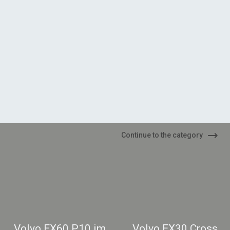
Continue to the category
Volvo EX60 P10 im
Volvo EX30 Cross