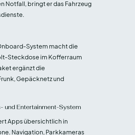
 Notfall, bringt er das Fahrzeug
sdienste.
 Onboard-System macht die
olt-Steckdose im Kofferraum
aket ergänzt die
 Frunk, Gepäcknetz und
s- und Entertainment-System
t Apps übersichtlich in
one. Navigation, Parkkameras