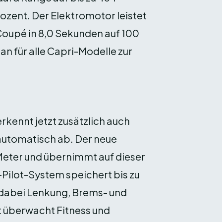
rozent. Der Elektromotor leistet
Coupé in 8,0 Sekunden auf 100
n für alle Capri-Modelle zur
kennt jetzt zusätzlich auch
automatisch ab. Der neue
 Meter und übernimmt auf dieser
-Pilot-System speichert bis zu
t dabei Lenkung, Brems- und
t überwacht Fitness und