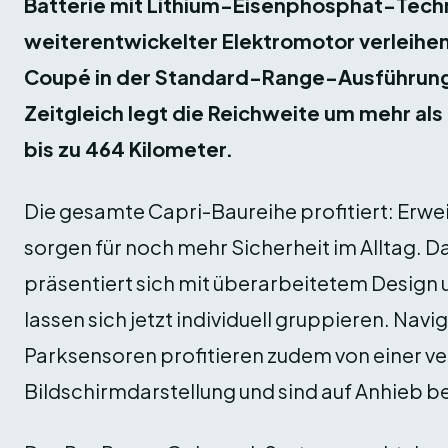
Batterie mit Lithium-Eisenphosphat-Techn
weiterentwickelter Elektromotor verleihe
Coupé in der Standard-Range-Ausführung
Zeitgleich legt die Reichweite um mehr als 
bis zu 464 Kilometer.
Die gesamte Capri-Baureihe profitiert: Erwe
sorgen für noch mehr Sicherheit im Alltag.
präsentiert sich mit überarbeitetem Design 
lassen sich jetzt individuell gruppieren. Na
Parksensoren profitieren zudem von einer v
Bildschirmdarstellung und sind auf Anhieb b