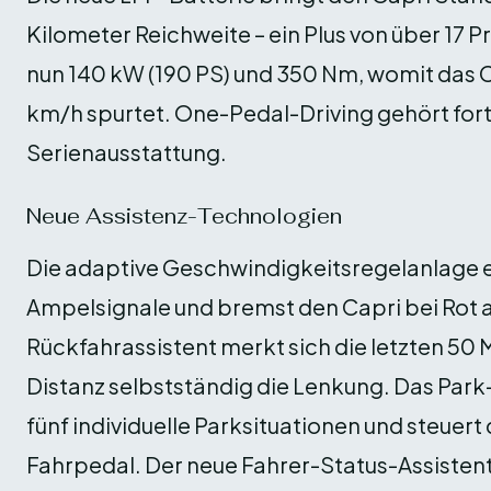
Kilometer Reichweite – ein Plus von über 17 P
nun 140 kW (190 PS) und 350 Nm, womit das 
km/h spurtet. One-Pedal-Driving gehört forta
Serienausstattung.
Neue Assistenz-Technologien
Die adaptive Geschwindigkeitsregelanlage er
Ampelsignale und bremst den Capri bei Rot 
Rückfahrassistent merkt sich die letzten 50
Distanz selbstständig die Lenkung. Das Park
fünf individuelle Parksituationen und steuer
Fahrpedal. Der neue Fahrer-Status-Assisten