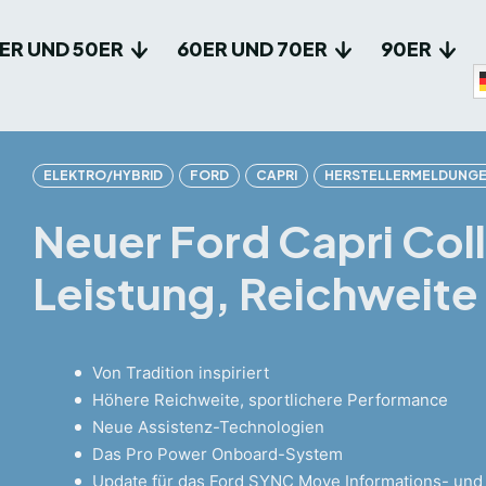
ER UND 50ER
60ER UND 70ER
90ER
ELEKTRO/HYBRID
FORD
CAPRI
HERSTELLERMELDUNG
Neuer Ford Capri Col
Leistung, Reichweite 
Von Tradition inspiriert
Höhere Reichweite, sportlichere Performance
Neue Assistenz-Technologien
Das Pro Power Onboard-System
Update für das Ford SYNC Move Informations- un