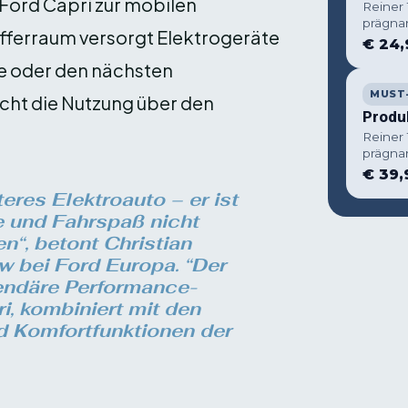
ord Capri zur mobilen
Reiner
prägna
fferraum versorgt Elektrogeräte
€ 24,
üge oder den nächsten
MUST
cht die Nutzung über den
Produ
Reiner
prägna
€ 39,
teres Elektroauto – er ist
ie und Fahrspaß nicht
“, betont Christian
w bei Ford Europa. “Der
gendäre Performance-
, kombiniert mit den
d Komfortfunktionen der