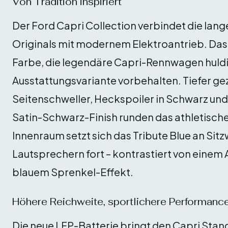
Von Tradition inspiriert
Der Ford Capri Collection verbindet die lan
Originals mit modernem Elektroantrieb. Das e
Farbe, die legendäre Capri-Rennwagen huldigt 
Ausstattungsvariante vorbehalten. Tiefer g
Seitenschweller, Heckspoiler in Schwarz und
Satin-Schwarz-Finish runden das athletische
Innenraum setzt sich das Tribute Blue an Si
Lautsprechern fort – kontrastiert von einem
blauem Sprenkel-Effekt.
Höhere Reichweite, sportlichere Performanc
Die neue LFP-Batterie bringt den Capri Stan