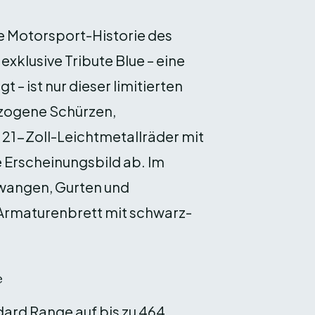
ge Motorsport-Historie des
xklusive Tribute Blue – eine
– ist nur dieser limitierten
ezogene Schürzen,
 21-Zoll-Leichtmetallräder mit
 Erscheinungsbild ab. Im
tzwangen, Gurten und
 Armaturenbrett mit schwarz-
e
dard Range auf bis zu 464