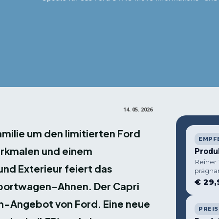
Facebook
X
Pin
Teilen
14. 05. 2026
amilie um den limitierten Ford
EMPF
Merkmalen und einem
Produ
Reiner
nd Exterieur feiert das
prägna
€ 29,
Sportwagen-Ahnen. Der Capri
ion-Angebot von Ford. Eine neue
PREIS