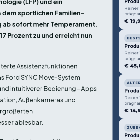
ologie (LFP) und ein
Produ
Reiner
n dem sportlichen Familien-
prägna
€ 19,
 ab sofort mehr Temperament.
17 Prozent zu und erreicht nun
BEST
Produ
Reiner
prägna
iterte Assistenzfunktionen
€ 45,
 Das Ford SYNC Move-System
ALTE
und intuitiverer Bedienung – Apps
Produ
Reiner
vigation, Außenkameras und
prägna
ergrößerten
€ 14,
esser ablesbar.
ZUBE
Produ