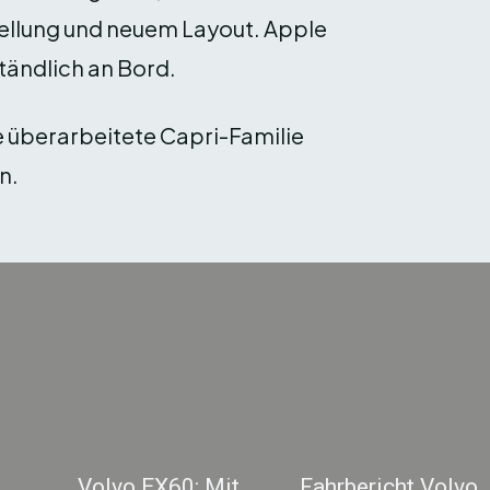
tellung und neuem Layout. Apple
tändlich an Bord.
e überarbeitete Capri-Familie
n.
0
Volvo EX60: Mit
Fahrbericht Volvo