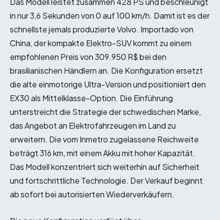
Das Modell leistet zusammen 428 PS und beschleunigt
in nur 3,6 Sekunden von 0 auf 100 km/h. Damit ist es der
schnellste jemals produzierte Volvo. Importado von
China, der kompakte Elektro-SUV kommt zu einem
empfohlenen Preis von 309.950 R$ bei den
brasilianischen Händlern an. Die Konfiguration ersetzt
die alte einmotorige Ultra-Version und positioniert den
EX30 als Mittelklasse-Option. Die Einführung
unterstreicht die Strategie der schwedischen Marke,
das Angebot an Elektrofahrzeugen im Land zu
erweitern. Die vom Inmetro zugelassene Reichweite
beträgt 316 km, mit einem Akku mit hoher Kapazität.
Das Modell konzentriert sich weiterhin auf Sicherheit
und fortschrittliche Technologie. Der Verkauf beginnt
ab sofort bei autorisierten Wiederverkäufern.