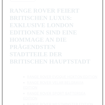
RANGE ROVER FEIERT
BRITISCHEN LUXUS:
EXKLUSIVE LONDON
EDITIONEN SIND EINE
HOMMAGE AN DIE
PRÄGENDSTEN
STADTTEILE DER
BRITISCHEN HAUPTSTADT
RANGE ROVER EVOQUE HOXTON EDITION
RANGE ROVER VELAR BELGRAVIA
EDITION
RANGE ROVER SPORT BATTERSEA
EDITION
RANGE ROVER WESTMINSTER EDITION