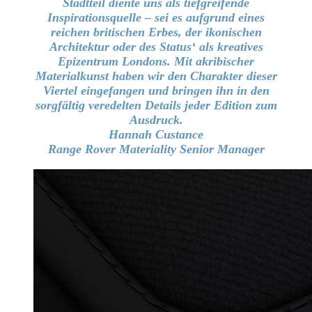
Stadtteil diente uns als tiefgreifende
Inspirationsquelle – sei es aufgrund eines
reichen britischen Erbes, der ikonischen
Architektur oder des Status‘ als kreatives
Epizentrum Londons. Mit akribischer
Materialkunst haben wir den Charakter dieser
Viertel eingefangen und bringen ihn in den
sorgfältig veredelten Details jeder Edition zum
Ausdruck.
Hannah Custance
Range Rover Materiality Senior Manager