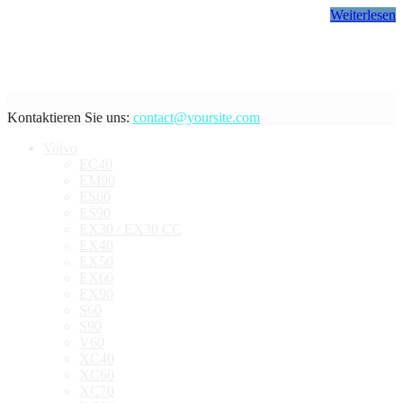
Weiterlesen
Kontaktieren Sie uns:
contact@yoursite.com
Volvo
EC40
EM90
ES60
ES90
EX30 / EX30 CC
EX40
EX50
EX60
EX90
S60
S90
V60
XC40
XC60
XC70