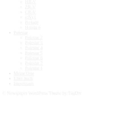
HR-V
ZR-V
CR-V
e:Ny1
Prelude
Honda e
Polestar
Polestar 2
Polestar 3
Polestar 4
Polestar 5
Polestar 6
Polestar 7
Polestar 1
Meine Orte
Über mich
Impressum
© Newspaper WordPress Theme by TagDiv