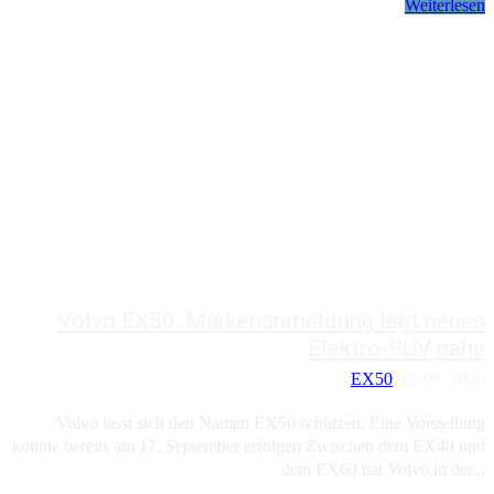
Weiterlesen
Volvo EX50: Markenanmeldung legt neues
Elektro-SUV nahe
EX50
05. 08. 2026
Volvo lässt sich den Namen EX50 schützen. Eine Vorstellung
könnte bereits am 17. September erfolgen Zwischen dem EX40 und
dem EX60 hat Volvo in der...