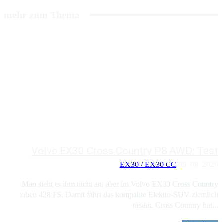
mehr zum Thema
Volvo EX30 Cross Country P8 AWD: Test
EX30 / EX30 CC
05. 08. 2026
Man sieht es ihm nicht an, aber im Volvo EX30 Cross Country
toben 428 PS. Damit fährt das kompakte Elektro-SUV ziemlich
rasant. Cross Country hat...