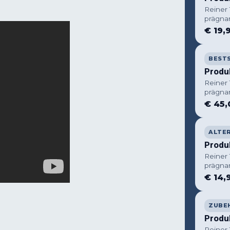
Reiner
prägna
€ 19,
BEST
Produ
Reiner
prägna
€ 45,
ALTE
Produ
Reiner
prägna
€ 14,
ZUBE
Produ
Reiner