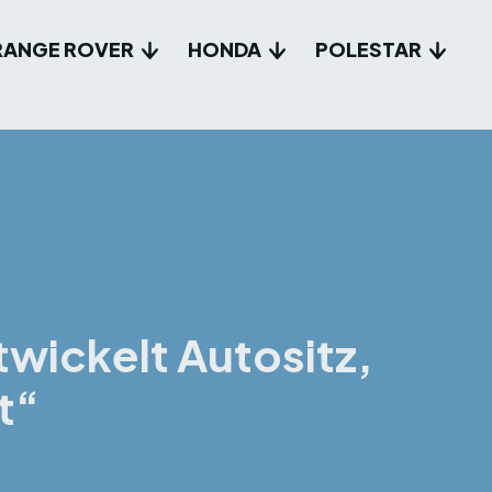
RANGE ROVER
HONDA
POLESTAR
twickelt Autositz,
t“
terest
WhatsApp