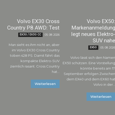
Volvo EX30 Cross
Volvo EX50
Country P8 AWD: Test
Markenanmeldun
legt neues Elektro
EX30 / EX30 CC
05. 08. 2026
SUV nah
Man sieht es ihm nicht an, aber
EX50
05. 08. 202
im Volvo EX30 Cross Country
toben 428 PS. Damit fährt das
Volvo lässt sich den Name
kompakte Elektro-SUV
EX50 schützen. Eine Vorstellun
ziemlich rasant. Cross Country
könnte bereits am 17
hat...
September erfolgen Zwischen
dem EX40 und dem EX60 ha
Weiterlesen
Volvo in der..
Weiterlesen