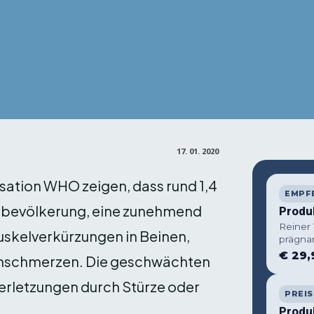
17. 01. 2020
ation WHO zeigen, dass rund 1,4
EMPF
eltbevölkerung, eine zunehmend
Produ
Reiner
Muskelverkürzungen in Beinen,
prägna
€ 29,
kenschmerzen. Die geschwächten
erletzungen durch Stürze oder
PREIS
Produ