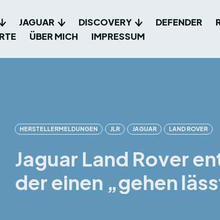
JAGUAR
DISCOVERY
DEFENDER
RTE
ÜBER MICH
IMPRESSUM
HERSTELLERMELDUNGEN
JLR
JAGUAR
LAND ROVER
Jaguar Land Rover en
der einen „gehen läss
Facebook
X
Pin
Teilen