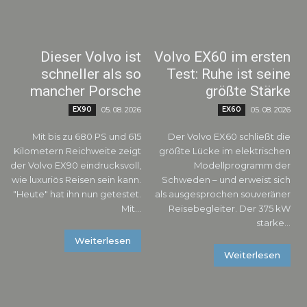
Dieser Volvo ist
Volvo EX60 im ersten
schneller als so
Test: Ruhe ist seine
mancher Porsche
größte Stärke
EX90
05. 08. 2026
EX60
05. 08. 2026
Mit bis zu 680 PS und 615
Der Volvo EX60 schließt die
Kilometern Reichweite zeigt
größte Lücke im elektrischen
der Volvo EX90 eindrucksvoll,
Modellprogramm der
wie luxuriös Reisen sein kann.
Schweden – und erweist sich
"Heute" hat ihn nun getestet.
als ausgesprochen souveräner
Mit...
Reisebegleiter. Der 375 kW
starke...
Weiterlesen
Weiterlesen