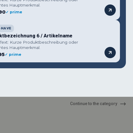
ntes Hauptmerkmal.
90
✓ prime
-HAVE
ktbezeichnung 6 / Artikelname
 Text: Kurze Produktbeschreibung oder
ntes Hauptmerkmal.
95
✓ prime
Continue to the category