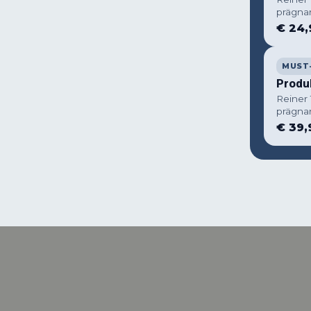
prägna
€ 24,
MUST
Produ
Reiner
prägna
€ 39,