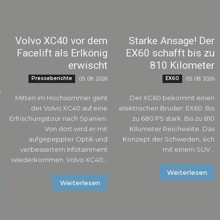
:
Volvo XC40 vor dem
Starke Ansage! Der
g
Facelift als Erlkönig
EX60 schafft bis zu
-
erwischt
810 Kilometer
e
Presseberichte
05. 08. 2026
EX60
05. 08. 2026
6
Mitten im Hochsommer geht
Der XC60 bekommt einen
der Volvo XC40 auf eine
elektrischen Bruder: EX60. Bis
n
Erfrischungstour nach Spanien.
zu 680 PS stark. Bis zu 810
g
Von dort wird er mit
Kilometer Reichweite. Das
.
aufgepeppter Optik und
Konzept der Schweden, sich
verbessertem Infotainment
mit einem SUV...
t
wiederkommen. Volvo XC40...
.
Weiterlesen
Weiterlesen