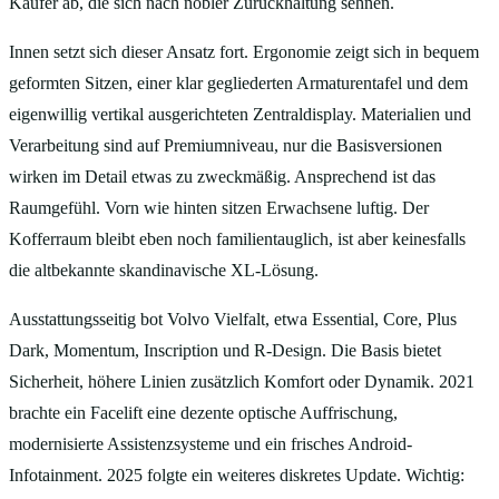
Käufer ab, die sich nach nobler Zurückhaltung sehnen.
Innen setzt sich dieser Ansatz fort. Ergonomie zeigt sich in bequem
geformten Sitzen, einer klar gegliederten Armaturentafel und dem
eigenwillig vertikal ausgerichteten Zentraldisplay. Materialien und
Verarbeitung sind auf Premiumniveau, nur die Basisversionen
wirken im Detail etwas zu zweckmäßig. Ansprechend ist das
Raumgefühl. Vorn wie hinten sitzen Erwachsene luftig. Der
Kofferraum bleibt eben noch familientauglich, ist aber keinesfalls
die altbekannte skandinavische XL-Lösung.
Ausstattungsseitig bot Volvo Vielfalt, etwa Essential, Core, Plus
Dark, Momentum, Inscription und R-Design. Die Basis bietet
Sicherheit, höhere Linien zusätzlich Komfort oder Dynamik. 2021
brachte ein Facelift eine dezente optische Auffrischung,
modernisierte Assistenzsysteme und ein frisches Android-
Infotainment. 2025 folgte ein weiteres diskretes Update. Wichtig: