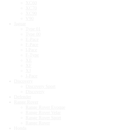
XC60
XC70
XC90
V90
Jaguar
Type 01
Type 00
E-Pace
F-Pace
I-Pace
F-Type
XE
XF
XJ
J-Pace
Discovery
Discovery Sport
Discovery
Defender
Range Rover
Range Rover Evoque
Range Rover Velar
Range Rover Sport
Range Rover
Honda