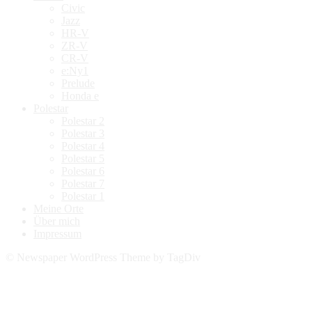
Civic
Jazz
HR-V
ZR-V
CR-V
e:Ny1
Prelude
Honda e
Polestar
Polestar 2
Polestar 3
Polestar 4
Polestar 5
Polestar 6
Polestar 7
Polestar 1
Meine Orte
Über mich
Impressum
© Newspaper WordPress Theme by TagDiv