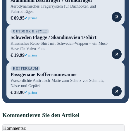
Aluminium Dachträger / Grundträger
Aerodynamisches Trägersystem für Dachboxen und
Fahrradträger.
€ 89,95
✓ prime
OUTDOOR & STYLE
Schweden Flagge / Skandinavien T-Shirt
Klassisches Retro-Shirt mit Schweden-Wappen – ein Must-
Have für Volvo-Fans.
€ 19,99
✓ prime
KOFFERRAUM
Passgenaue Kofferraumwanne
Wasserdichte Antirutsch-Matte zum Schutz vor Schmutz,
Nässe und Gepäck.
€ 38,90
✓ prime
Kommentieren Sie den Artikel
Ko