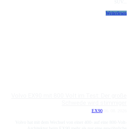
SUV...
Weiterlesen
Volvo EX90 mit 800 Volt im Test: Der große
Schwede wird stimmiger
EX90
06. 08. 2026
Volvo hat mit dem Wechsel von einer 400- auf eine 800-Volt-
Architektur beim EX90 mehr als nur eine gewöhnliche