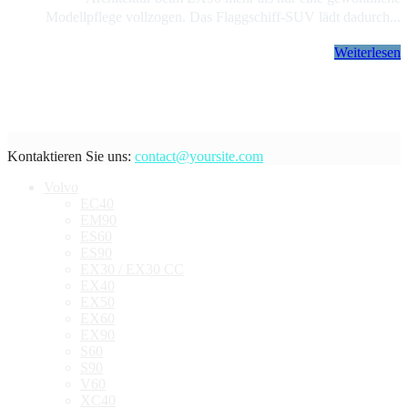
Modellpflege vollzogen. Das Flaggschiff-SUV lädt dadurch...
Weiterlesen
Kontaktieren Sie uns:
contact@yoursite.com
Volvo
EC40
EM90
ES60
ES90
EX30 / EX30 CC
EX40
EX50
EX60
EX90
S60
S90
V60
XC40