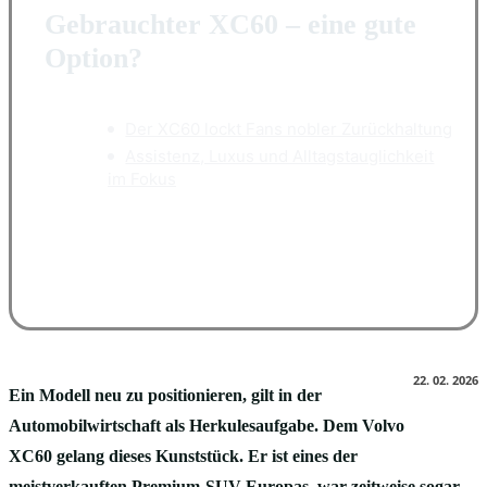
Gebrauchter XC60 – eine gute
Option?
Der XC60 lockt Fans nobler Zurückhaltung
Assistenz, Luxus und Alltagstauglichkeit
im Fokus
Facebook
X
Pinterest
WhatsApp
22. 02. 2026
Ein Modell neu zu positionieren, gilt in der
Automobilwirtschaft als Herkulesaufgabe. Dem Volvo
XC60 gelang dieses Kunststück. Er ist eines der
meistverkauften Premium-SUV Europas, war zeitweise sogar