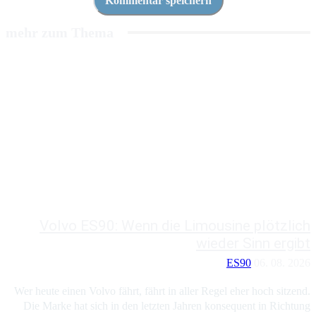
mehr zum Thema
Volvo ES90: Wenn die Limousine plötzlich
wieder Sinn ergibt
ES90
06. 08. 2026
Wer heute einen Volvo fährt, fährt in aller Regel eher hoch sitzend.
Die Marke hat sich in den letzten Jahren konsequent in Richtung