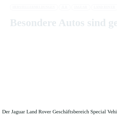
HERSTELLERMELDUNGEN
JLR
JAGUAR
LAND ROVER
Besondere Autos sind ge
Teilen
Facebook
X
Pint
Der Jaguar Land Rover Geschäftsbereich Special Veh