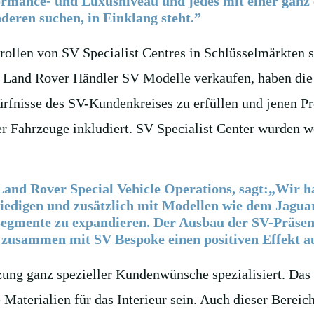
mance- und Luxusniveau und jedes mit einer ganz e
eren suchen, in Einklang steht.”
rollen von SV Specialist Centres in Schlüsselmärkten 
r Land Rover Händler SV Modelle verkaufen, haben die 
ürfnisse des SV-Kundenkreises zu erfüllen und jenen 
 Fahrzeuge inkludiert. SV Specialist Center wurden wel
and Rover Special Vehicle Operations, sagt:„Wir ha
riedigen und zusätzlich mit Modellen wie dem Jag
 Segmente zu expandieren. Der Ausbau der SV-Präse
 zusammen mit SV Bespoke einen positiven Effekt au
ung ganz spezieller Kundenwünsche spezialisiert. Das
Materialien für das Interieur sein. Auch dieser Berei