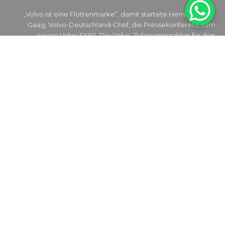
„Volvo ist eine Flottenmarke“, damit startete Herrik van der
Gaag, Volvo-Deutschland-Chef, die Pressekonferenz zum
neuen Volvo EX60. Die Volvo-Zulassungszahlen für den
deutschen Markt sahen...
Weiterlesen
Volvo EX30 Cross Country P8 AWD: Test
EX30 / EX30 CC
05. 08. 2026