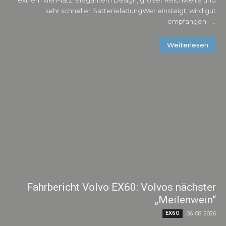
extrem viel Platz, elegantem Design, großer Reichweite und
sehr schneller BatterieladungWer einsteigt, wird gut
empfangen –...
Weiterlesen
Fahrbericht Volvo EX60: Volvos nächster
„Meilenwein“
EX60
06. 08. 2026