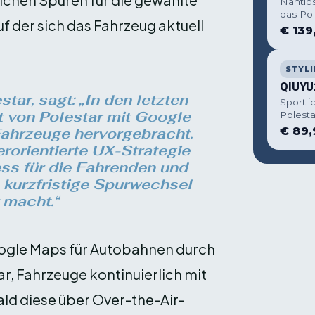
Nahtlo
das Pol
uf der sich das Fahrzeug aktuell
€ 139
STYLI
QIUYU
tar, sagt: „In den letzten
Sportli
t von Polestar mit Google
Polesta
€ 89,
Fahrzeuge hervorgebracht.
erorientierte UX-Strategie
ress für die Fahrenden und
e kurzfristige Spurwechsel
 macht.“
oogle Maps für Autobahnen durch
ar, Fahrzeuge kontinuierlich mit
ald diese über Over-the-Air-