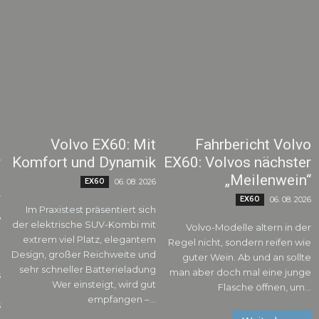
0
Volvo EX60: Mit
Fahrbericht Volvo
r
Komfort und Dynamik
EX60: Volvos nächster
d
„Meilenwein“
EX60
06. 08. 2026
r
EX60
06. 08. 2026
Im Praxistest präsentiert sich
6
der elektrische SUV-Kombi mit
Volvo-Modelle altern in der
extrem viel Platz, elegantem
Regel nicht, sondern reifen wie
n
Design, großer Reichweite und
guter Wein. Ab und an sollte
-
sehr schneller Batterieladung
man aber doch mal eine junge
s
Wer einsteigt, wird gut
Flasche öffnen, um...
e
empfangen –...
s