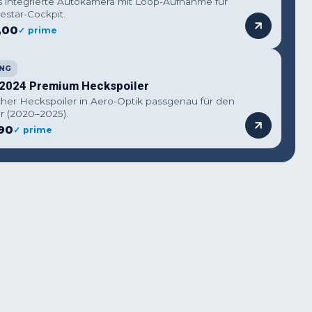
s integrierte Autokamera mit Loop-Aufnahme für
estar-Cockpit.
,00
✓ prime
NG
2024 Premium Heckspoiler
cher Heckspoiler in Aero-Optik passgenau für den
r (2020–2025).
90
✓ prime