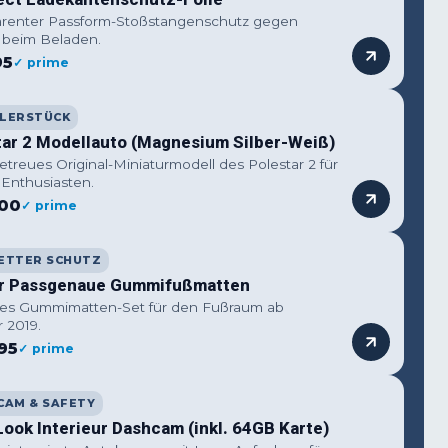
arenter Passform-Stoßstangenschutz gegen
r beim Beladen.
95
✓ prime
LERSTÜCK
tar 2 Modellauto (Magnesium Silber-Weiß)
etreues Original-Miniaturmodell des Polestar 2 für
 Enthusiasten.
,00
✓ prime
ETTER SCHUTZ
r Passgenaue Gummifußmatten
es Gummimatten-Set für den Fußraum ab
 2019.
95
✓ prime
CAM & SAFETY
ook Interieur Dashcam (inkl. 64GB Karte)