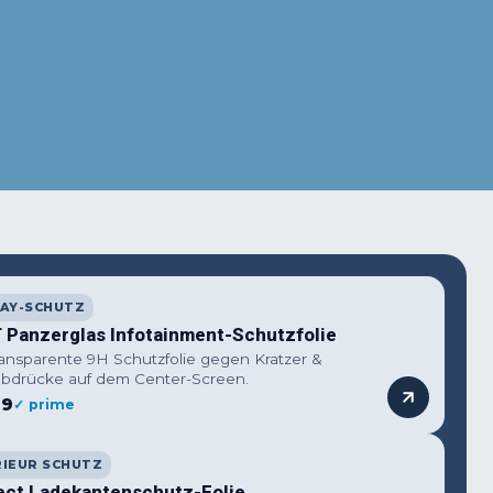
terest
WhatsApp
LAY-SCHUTZ
 Panzerglas Infotainment-Schutzfolie
ansparente 9H Schutzfolie gegen Kratzer &
abdrücke auf dem Center-Screen.
99
✓ prime
RIEUR SCHUTZ
ect Ladekantenschutz-Folie