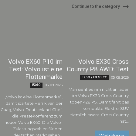
Continue to the category
Volvo EX60 P10 im
Volvo EX30 Cross
Test: Volvo ist eine
Country P8 AWD: Test
Flottenmarke
EX30 / EX30 CC
05. 08. 2026
EX60
06. 08. 2026
Man sieht es ihm nicht an, aber
im Volvo EX30 Cross Country
„Volvo ist eine Flottenmarke“,
toben 428 PS. Damit fährt das
damit startete Herrik van der
kompakte Elektro-SUV
Gaag, Volvo-Deutschland-Chef,
ziemlich rasant. Cross Country
die Pressekonferenz zum
hat...
neuen Volvo EX60. Die Volvo-
Zulassungszahlen für den
deutschen Markt sahen...
Weiterlesen