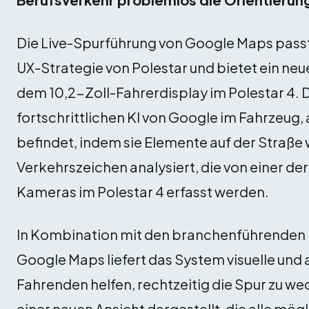
Die Live-Spurführung von Google Maps passt 
UX-Strategie von Polestar und bietet ein neu
dem 10,2-Zoll-Fahrerdisplay im Polestar 4. 
fortschrittlichen KI von Google im Fahrzeug,
befindet, indem sie Elemente auf der Straß
Verkehrszeichen analysiert, die von einer de
Kameras im Polestar 4 erfasst werden.
In Kombination mit den branchenführenden 
Google Maps liefert das System visuelle und 
Fahrenden helfen, rechtzeitig die Spur zu wec
einer neuen Ansicht dargestellt, die alle mög