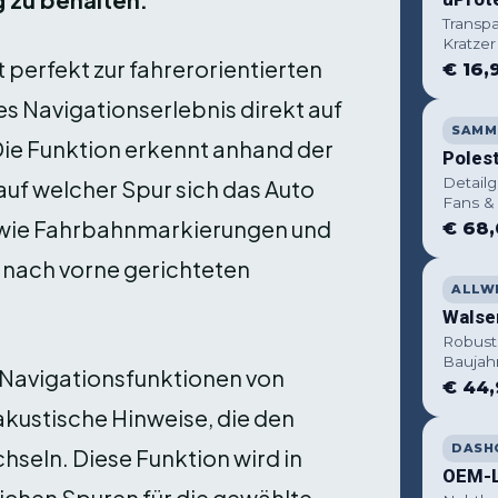
Transp
Kratze
perfekt zur fahrerorientierten
€ 16,
es Navigationserlebnis direkt auf
SAMM
Die Funktion erkennt anhand der
Poles
Detailg
 auf welcher Spur sich das Auto
Fans &
e wie Fahrbahnmarkierungen und
€ 68
r nach vorne gerichteten
ALLW
Walse
Robust
Baujahr
Navigationsfunktionen von
€ 44,
akustische Hinweise, die den
DASH
hseln. Diese Funktion wird in
OEM-L
lichen Spuren für die gewählte