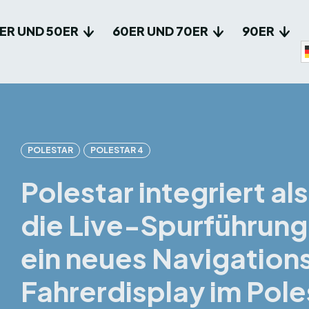
ER UND 50ER
60ER UND 70ER
90ER
POLESTAR
POLESTAR 4
Polestar integriert a
die Live-Spurführun
ein neues Navigation
Fahrerdisplay im Pole