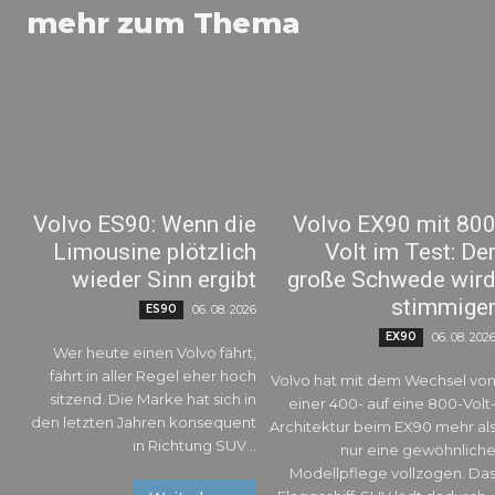
mehr zum Thema
Volvo ES90: Wenn die
Volvo EX90 mit 80
Limousine plötzlich
Volt im Test: De
wieder Sinn ergibt
große Schwede wir
stimmige
ES90
06. 08. 2026
EX90
06. 08. 202
Wer heute einen Volvo fährt,
fährt in aller Regel eher hoch
Volvo hat mit dem Wechsel vo
sitzend. Die Marke hat sich in
einer 400- auf eine 800-Volt
den letzten Jahren konsequent
Architektur beim EX90 mehr al
in Richtung SUV...
nur eine gewöhnlich
Modellpflege vollzogen. Da