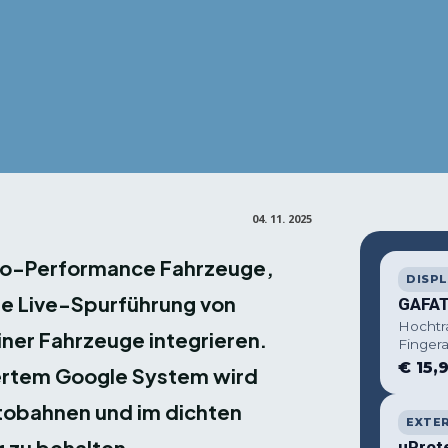
Facebook
X
Pin
Teilen
04. 11. 2025
tro-Performance Fahrzeuge,
DISP
eue Live-Spurführung von
GAFAT
Hochtr
iner Fahrzeuge integrieren.
Finger
€ 15,
iertem Google System wird
tobahnen und im dichten
EXTE
 zu behalten.
uProt