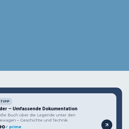
terest
WhatsApp
TIPP
der – Umfassende Dokumentation
oße Buch über die Legende unter den
ewagen – Geschichte und Technik.
90
✓ prime