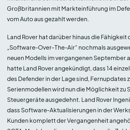
Großbritannien mit Markteinführung im De
vom Auto aus gezahlt werden.
Land Rover hat darüber hinaus die Fähigkeit
„Software-Over-The-Air“ nochmals ausgewei
neuen Modells im vergangenen September auf
hatte Land Rover angekündigt, dass 14 einze
des Defender in der Lage sind, Fernupdates z
Serienmodellen wird nun die Möglichkeit zu
Steuergeräte ausgedehnt. Land Rover Ingeni
dass Software-Aktualisierungen in der Werks
Kunden komplett der Vergangenheit angehör