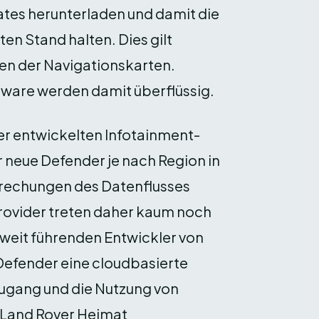
ates herunterladen und damit die
en Stand halten. Dies gilt
en der Navigations­karten.
tware werden damit überflüssig.
er entwickelten Infotainment-
 neue Defender je nach Region in
rechungen des Datenflusses
rovider treten daher kaum noch
ltweit führenden Entwickler von
 Defender eine cloudbasierte
Zugang und die Nutzung von
r Land Rover Heimat