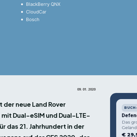
BlackBerry QNX
CloudCar
Bosch
Facebook
X
Pin
Teilen
09. 01. 2020
t der neue Land Rover
BUCH-
 mit Dual-eSIM und Dual-LTE-
Defen
Das gr
r das 21. Jahrhundert in der
Geländ
€ 29,