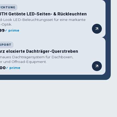
UCHTUNG
TH Getönte LED-Seiten- & Rückleuchten
-Look LED-Beleuchtungsset für eine markante
-Optik.
99
✓ prime
SPORT
rz eloxierte Dachträger-Querstreben
naues Dachträgersystem für Dachboxen,
ter und Offroad-Equipment.
,00
✓ prime