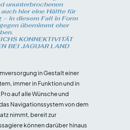
nd ununterbrochenen
 auch hier eine Hälfte für
 – in diesem Fall in Form
ngegen übernimmt eher
ben.
EICHS KONNEKTIVITÄT
N BEI JAGUAR LAND
omversorgung in Gestalt einer
tem, immer in Funktion und in
i Pro auf alle Wünsche und
 das Navigations­system von dem
atz nimmt, bereit zur
assagiere können darüber hinaus