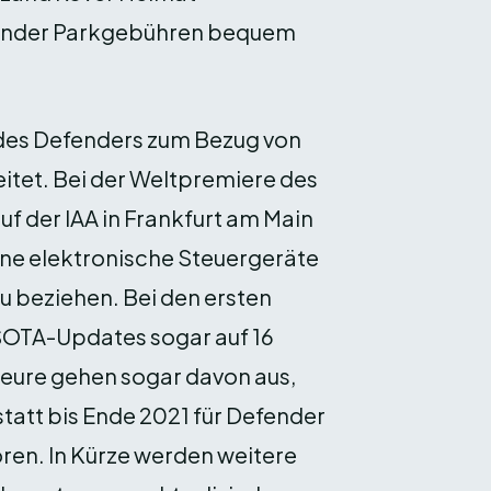
fender Parkgebühren bequem
 des Defenders zum Bezug von
tet. Bei der Weltpremiere des
 der IAA in Frankfurt am Main
lne elektronische Steuergeräte
u beziehen. Bei den ersten
 SOTA-Updates sogar auf 16
eure gehen sogar davon aus,
tatt bis Ende 2021 für Defender
en. In Kürze werden weitere