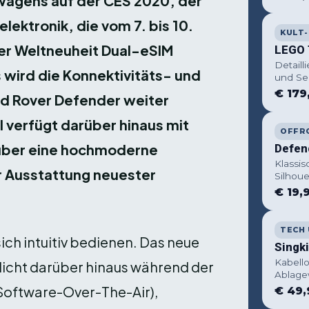
wagens auf der CES 2020, der
ektronik, die vom 7. bis 10.
KULT
der Weltneuheit Dual-eSIM
LEGO 
Detaill
wird die Konnektivitäts- und
und Sei
€ 179
d Rover Defender weiter
 verfügt darüber hinaus mit
OFFR
 über eine hochmoderne
Defen
Klassis
r Ausstattung neuester
Silhoue
€ 19,
TECH
 sich intuitiv bedienen. Das neue
Singki
Kabello
icht darüber hinaus während der
Ablage
Software-Over-The-Air),
€ 49,