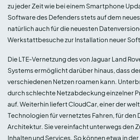
zu jeder Zeit wie bei einem Smartphone Upd
Software des Defenders stets auf dem neuest
natürlich auch für die neuesten Datenversion
Werkstattbesuche zur Installation neuer Sof
Die LTE-Vernetzung des von Jaguar Land Rov
Systems ermöglicht darüber hinaus, dass der
verschiedenen Netzen roamen kann. Unterb
durch schlechte Netzabdeckung einzelner P
auf. Weiterhin liefert CloudCar, einer der we
Technologien für vernetztes Fahren, für den
Architektur. Sie vereinfacht unterwegs den 
Inhalten und Services. So können etwa in de