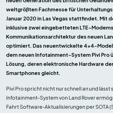
neuen Generation des britischen Gelände
weltgrößten Fachmesse für Unterhaltungsel
Januar 2020 in Las Vegas stattfindet. Mit 
inklusive zwei eingebetteten LTE-Modems 
Kommunikationsarchitektur des neuen Lan
optimiert. Das neuentwickelte 4×4-Modell
dem neuen Infotainment-System Pivi Pro
Lösung, deren elektronische Hardware de
Smartphones gleicht.
Pivi Pro spricht nicht nur schnell an und lässt
Infotainment-System von Land Rover ermögl
Fahrt Software-Aktualisierungen per SOTA (