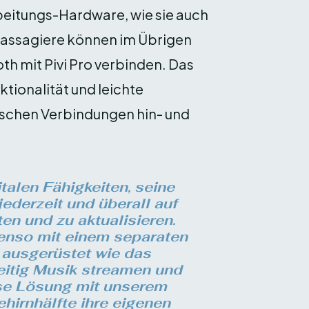
beitungs-Hardware, wie sie auch
Passagiere können im Übrigen
th mit Pivi Pro verbinden. Das
tionalität und leichte
ischen Verbindungen hin- und
talen Fähigkeiten, seine
ederzeit und überall auf
ten und zu aktualisieren.
enso mit einem separaten
ausgerüstet wie das
eitig Musik streamen und
se Lösung mit unserem
hirnhälfte ihre eigenen