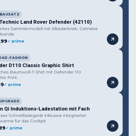
-BAUSATZ
Technic Land Rover Defender (42110)
iertes Sammlermodell mit Allradantrieb, Getriebe
lwinde.
,99
✓ prime
OAD-FASHION
der D110 Classic Graphic Shirt
ches Baumwoll-T-Shirt mit Defender 110
tte Print.
99
✓ prime
 UPGRADE
n Qi Induktions-Ladestation mit Fach
ses Schnellladegerät inklusive integrierter
wanne für das Cockpit.
99
✓ prime