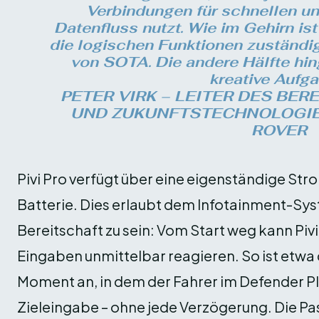
Verbindungen für schnellen u
Datenfluss nutzt. Wie im Gehirn ist
die logischen Funktionen zuständig
von SOTA. Die andere Hälfte hi
kreative Aufga
PETER VIRK – LEITER DES BER
UND ZUKUNFTSTECHNOLOGIE
ROVER
Pivi Pro verfügt über eine eigenständige Str
Batterie. Dies erlaubt dem Infotainment-Sys
Bereitschaft zu sein: Vom Start weg kann Piv
Eingaben unmittelbar reagieren. So ist etwa
Moment an, in dem der Fahrer im Defender Pl
Zieleingabe – ohne jede Verzögerung. Die P