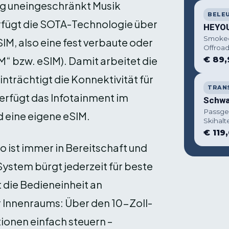
ig uneingeschränkt Musik
BELE
rfügt die SOTA-Technologie über
HEYOU
Smoked
M, also eine fest verbaute oder
Offroad
“ bzw. eSIM). Damit arbeitet die
€ 89,
nträchtigt die Konnektivität für
TRAN
verfügt das Infotainment im
Schwa
Passge
 eine eigene eSIM.
Skihal
€ 119
 ist immer in Bereitschaft und
System bürgt jederzeit für beste
t die Bedieneinheit an
 Innenraums: Über den 10-Zoll-
ionen einfach steuern –