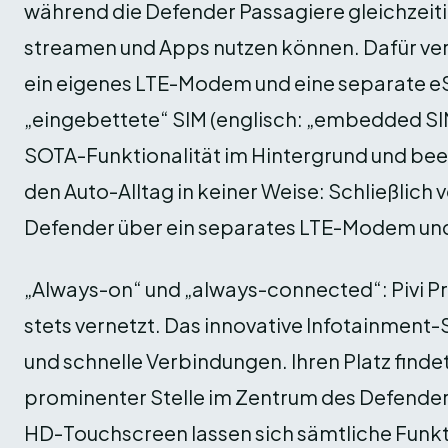
während die Defender Passagiere gleichzeit
streamen und Apps nutzen können. Dafür ve
ein eigenes LTE-Modem und eine separate eSI
„eingebettete“ SIM (englisch: „embedded SIM
SOTA-Funktionalität im Hintergrund und beei
den Auto-Alltag in keiner Weise: Schließlich 
Defender über ein separates LTE-Modem und
„Always-on“ und „always-connected“: Pivi Pro
stets vernetzt. Das innovative Infotainment-
und schnelle Verbindungen. Ihren Platz finde
prominenter Stelle im Zentrum des Defender
HD-Touchscreen lassen sich sämtliche Funkt