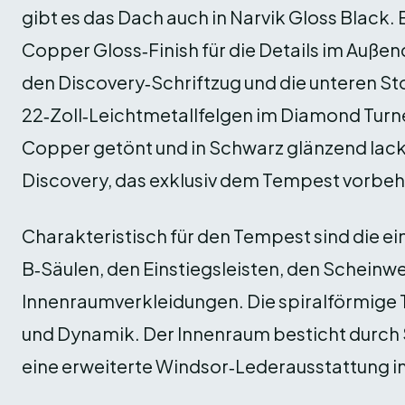
gibt es das Dach auch in Narvik Gloss Black. 
Copper Gloss‑Finish für die Details im Außen
den Discovery‑Schriftzug und die unteren St
22‑Zoll‑Leichtmetallfelgen im Diamond Turned
Copper getönt und in Schwarz glänzend lackie
Discovery, das exklusiv dem Tempest vorbeha
Charakteristisch für den Tempest sind die e
B‑Säulen, den Einstiegsleisten, den Scheinw
Innenraumverkleidungen. Die spiralförmige T
und Dynamik. Der Innenraum besticht durch
eine erweiterte Windsor‑Lederausstattung i