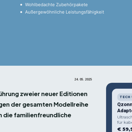
Wohlbedachte Zubehörpakete
Außergewöhnliche Leistungsfähigkeit
Facebook
X
Pin
Teilen
24. 05. 2025
führung zweier neuer Editionen
TECH
ungen der gesamten Modellreihe
Qzonn
Adapt
 die familienfreundliche
Ultrasc
für kab
€ 59,