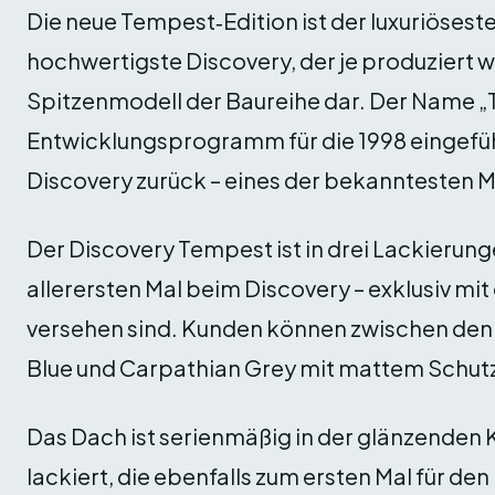
Die neue Tempest‑Edition ist der luxuriösest
hochwertigste Discovery, der je produziert w
Spitzenmodell der Baureihe dar. Der Name 
Entwicklungsprogramm für die 1998 eingefü
Discovery zurück – eines der bekanntesten M
Der Discovery Tempest ist in drei Lackierungen
allerersten Mal beim Discovery – exklusiv mit
versehen sind. Kunden können zwischen den
Blue und Carpathian Grey mit mattem Schutz
Das Dach ist serienmäßig in der glänzenden
lackiert, die ebenfalls zum ersten Mal für den