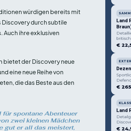
itionen würdigen bereits mit
SAMM
Land 
 Discovery durch subtile
Braun
. Auch ihre exklusiven
Detaill
britis
€ 22,
 bietet der Discovery neue
EXTE
Dezent
und eine neue Reihe von
Sportli
Defend
ten, die das Beste aus den
€ 265
KLAS
Land 
l für spontane Abenteuer
Detail
 von zwei kleinen Mädchen
Discove
 gut er all das meistert,
€ 24,