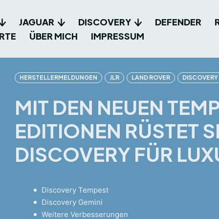
JAGUAR
DISCOVERY
DEFENDER
RTE
ÜBER MICH
IMPRESSUM
HERSTELLERMELDUNGEN
JLR
LAND ROVER
DISCOVERY
MIT DEN NEUEN TEMP
EDITIONEN RÜSTET 
DISCOVERY FÜR LUX
Discovery Tempest
Discovery Gemini
Weitere Verbesserungen