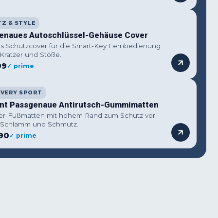
Z & STYLE
enaues Autoschlüssel-Gehäuse Cover
les Schutzcover für die Smart-Key Fernbedienung
Kratzer und Stöße.
99
✓ prime
OVERY SPORT
nt Passgenaue Antirutsch-Gummimatten
ter-Fußmatten mit hohem Rand zum Schutz vor
 Schlamm und Schmutz.
90
✓ prime