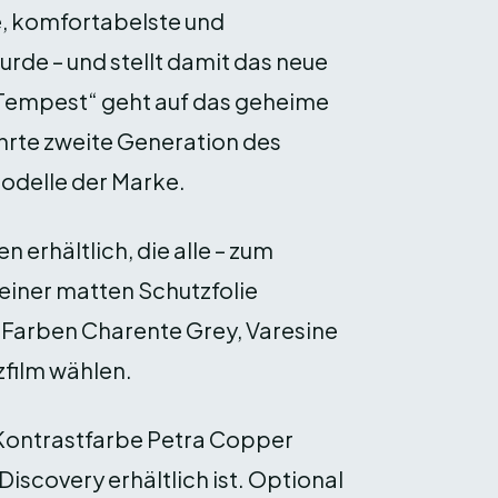
e, komfortabelste und
urde – und stellt damit das neue
„Tempest“ geht auf das geheime
hrte zweite Generation des
odelle der Marke.
 erhältlich, die alle – zum
 einer matten Schutzfolie
 Farben Charente Grey, Varesine
film wählen.
 Kontrastfarbe Petra Copper
 Discovery erhältlich ist. Optional