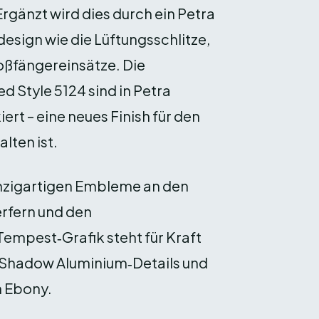
Ergänzt wird dies durch ein Petra
design wie die Lüftungsschlitze,
oßfängereinsätze. Die
 Style 5124 sind in Petra
rt – eine neues Finish für den
lten ist.
inzigartigen Embleme an den
erfern und den
empest‑Grafik steht für Kraft
 Shadow Aluminium‑Details und
n Ebony.