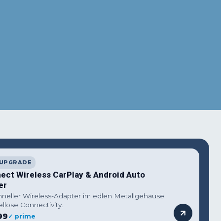
terest
WhatsApp
 UPGRADE
ect Wireless CarPlay & Android Auto
er
hneller Wireless-Adapter im edlen Metallgehäuse
ellose Connectivity.
99
✓ prime