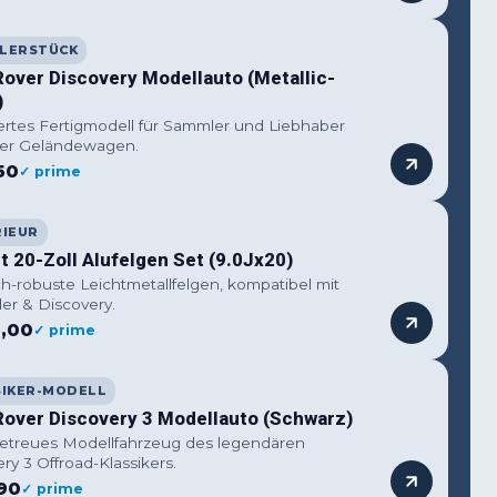
LERSTÜCK
Rover Discovery Modellauto (Metallic-
)
iertes Fertigmodell für Sammler und Liebhaber
cher Geländewagen.
50
✓ prime
RIEUR
 20-Zoll Alufelgen Set (9.0Jx20)
ch-robuste Leichtmetallfelgen, kompatibel mit
er & Discovery.
,00
✓ prime
SIKER-MODELL
Rover Discovery 3 Modellauto (Schwarz)
getreues Modellfahrzeug des legendären
ry 3 Offroad-Klassikers.
90
✓ prime