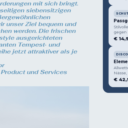
derungen mit sich bringt.
seitigen siebensitzigen
SCHUT
ßergewöhnlichen
Passg
wir unser Ziel bequem und
Stilvol
chen werden. Die frischen
gegen 
estyle ausgerichteten
€ 14,
anten Tempest‑ und
e jetzt attraktiver als je
DISC
Eleme
or
Allwet
, Product und Services
Nässe,
€ 42,