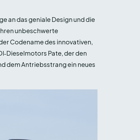
e an das geniale Design und die
 Jahren unbeschwerte
 der Codename des innovativen,
DI‑Dieselmotors Pate, der den
nd dem Antriebsstrang ein neues