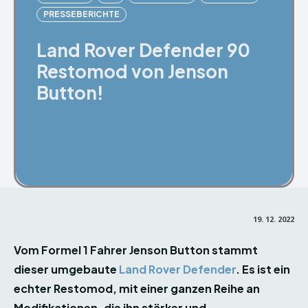
PRESSEBERICHTE
Land Rover Defender 90
Restomod von Jenson
Button!
Facebook
X
Pinterest
19. 12. 2022
Vom Formel 1 Fahrer Jenson Button stammt
dieser umgebaute
Land Rover Defender
. Es ist ein
echter Restomod, mit einer ganzen Reihe an
Modifikationen, die ihn stärker und