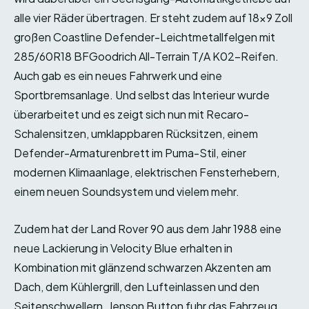
alle vier Räder übertragen. Er steht zudem auf 18×9 Zoll
großen Coastline Defender-Leichtmetallfelgen mit
285/60R18 BFGoodrich All-Terrain T/A K02-Reifen.
Auch gab es ein neues Fahrwerk und eine
Sportbremsanlage. Und selbst das Interieur wurde
überarbeitet und es zeigt sich nun mit Recaro-
Schalensitzen, umklappbaren Rücksitzen, einem
Defender-Armaturenbrett im Puma-Stil, einer
modernen Klimaanlage, elektrischen Fensterhebern,
einem neuen Soundsystem und vielem mehr.
Zudem hat der Land Rover 90 aus dem Jahr 1988 eine
neue Lackierung in Velocity Blue erhalten in
Kombination mit glänzend schwarzen Akzenten am
Dach, dem Kühlergrill, den Lufteinlassen und den
Seitenschwellern. Jenson Button fuhr das Fahrzeug,