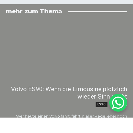
mehr zum Thema
Volvo ES90: Wenn die Limousine plötzlich
wieder Sinn ergibt
ES90
06. 08. 2026
Wer heute einen Volvo fährt, fährt in aller Regel eher hoch
sitzend. Die Marke hat sich in den letzten Jahren konsequent in
Richtung SUV...