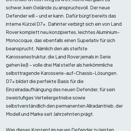
schwer, kein Gelände zu anspruchsvoll. Der neue
Defender will – und er kann. Dafür bürgt bereits das
interne Kürzel D7x. Dahinter verbirgt sich ein von Land
Rover komplett neu konzipiertes, leichtes Aluminium-
Monocoque, das ebenfalls einen Superlativ für sich
beansprucht. Nämlich den als steifste
Karosseriestruktur, die Land Rover jemals in Serie
gehen ließ – volle drei Mal steifer als herkömmliche
selbsttragende Karosserie-auf-Chassis-Lösungen.
D7x bildet die perfekte Basis für die
Einzelradaufhängung des neuen Defender, für sein
zweistufiges Verteilergetriebe sowie
selbstverständlich den permanenten Allradantrieb, der
Modell und Marke seit Jahrzehnten prägt.
Was dieses Konzept im neuen Defender zu leisten