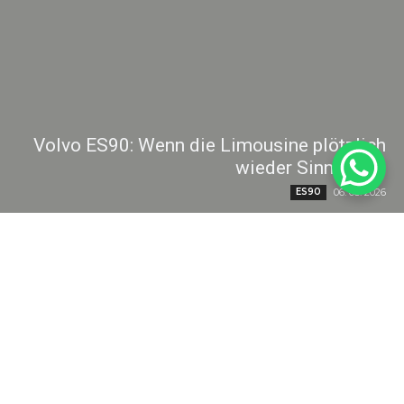
Volvo ES90: Wenn die Limousine plötzlich
wieder Sinn ergibt
ES90
06. 08. 2026
Wer heute einen Volvo fährt, fährt in aller Regel eher hoch
sitzend. Die Marke hat sich in den letzten Jahren konsequent in
Richtung SUV...
Weiterlesen