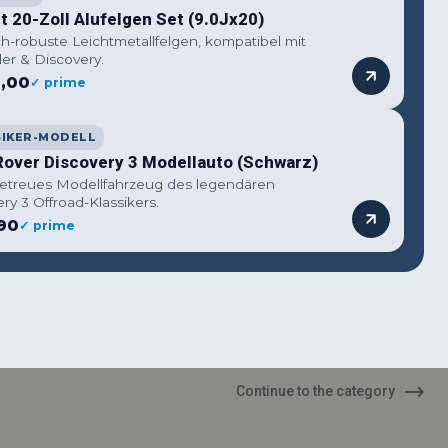
 20-Zoll Alufelgen Set (9.0Jx20)
ch-robuste Leichtmetallfelgen, kompatibel mit
er & Discovery.
,00
✓ prime
SIKER-MODELL
Rover Discovery 3 Modellauto (Schwarz)
getreues Modellfahrzeug des legendären
ry 3 Offroad-Klassikers.
90
✓ prime
Continue to the category