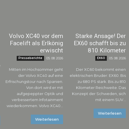
:
Volvo XC40 vor dem
Starke Ansage! Der
g
Facelift als Erlkönig
EX60 schafft bis zu
-
erwischt
810 Kilometer
e
Presseberichte
05. 08. 2026
EX60
05. 08. 2026
6
Mitten im Hochsommer geht
Der XC60 bekommt einen
der Volvo XC40 auf eine
elektrischen Bruder: EX60. Bis
n
Erfrischungstour nach Spanien.
zu 680 PS stark. Bis zu 810
g
Von dort wird er mit
Kilometer Reichweite. Das
.
aufgepeppter Optik und
Konzept der Schweden, sich
verbessertem Infotainment
mit einem SUV...
t
wiederkommen. Volvo XC40...
.
Weiterlesen
Weiterlesen