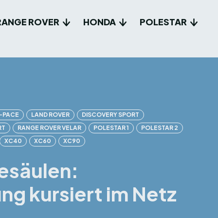
RANGE ROVER
HONDA
POLESTAR
I-PACE
LAND ROVER
DISCOVERY SPORT
RT
RANGE ROVER VELAR
POLESTAR 1
POLESTAR 2
XC40
XC60
XC90
desäulen:
g kursiert im Netz