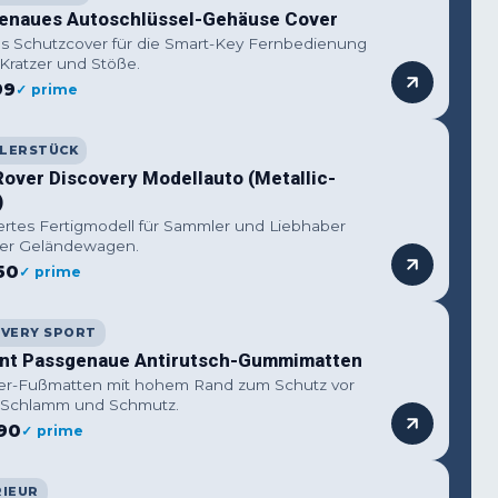
enaues Autoschlüssel-Gehäuse Cover
les Schutzcover für die Smart-Key Fernbedienung
Kratzer und Stöße.
99
✓ prime
LERSTÜCK
Rover Discovery Modellauto (Metallic-
)
iertes Fertigmodell für Sammler und Liebhaber
cher Geländewagen.
50
✓ prime
OVERY SPORT
nt Passgenaue Antirutsch-Gummimatten
ter-Fußmatten mit hohem Rand zum Schutz vor
 Schlamm und Schmutz.
90
✓ prime
RIEUR