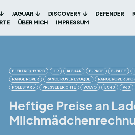
JAGUAR
DISCOVERY
DEFENDER
RTE
ÜBER MICH
IMPRESSUM
ELEKTRO/HYBRID
JLR
JAGUAR
E-PACE
F-PACE
RANGE ROVER
RANGE ROVER EVOQUE
RANGE ROVER SPO
POLESTAR 3
PRESSEBERICHTE
VOLVO
EC40
V60
Heftige Preise an La
Milchmädchenrechnun