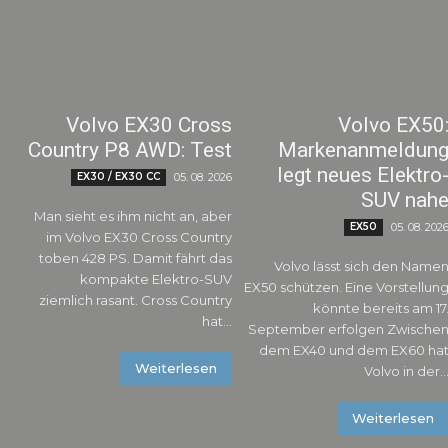
Volvo EX30 Cross
Volvo EX50
Country P8 AWD: Test
Markenanmeldun
legt neues Elektro
EX30 / EX30 CC
05. 08. 2026
SUV nah
Man sieht es ihm nicht an, aber
EX50
05. 08. 202
im Volvo EX30 Cross Country
toben 428 PS. Damit fährt das
Volvo lässt sich den Name
kompakte Elektro-SUV
EX50 schützen. Eine Vorstellun
ziemlich rasant. Cross Country
könnte bereits am 17
hat...
September erfolgen Zwischen
dem EX40 und dem EX60 ha
Weiterlesen
Volvo in der..
Weiterlesen