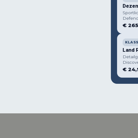
Dezent
Sportli
Defend
€ 265
KLAS
Land 
Detail
Discove
€ 24,