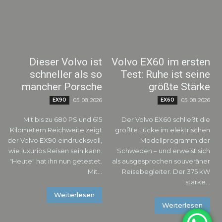
Dieser Volvo ist
Volvo EX60 im ersten
schneller als so
Test: Ruhe ist seine
mancher Porsche
größte Stärke
EX90
05. 08. 2026
EX60
05. 08. 2026
Mit bis zu 680 PS und 615
Der Volvo EX60 schließt die
Kilometern Reichweite zeigt
größte Lücke im elektrischen
der Volvo EX90 eindrucksvoll,
Modellprogramm der
wie luxuriös Reisen sein kann.
Schweden – und erweist sich
"Heute" hat ihn nun getestet.
als ausgesprochen souveräner
Mit...
Reisebegleiter. Der 375 kW
starke...
Weiterlesen
Weiterlesen