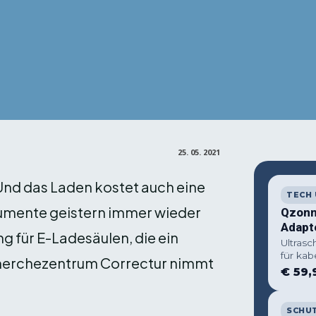
Facebook
X
Pin
Teilen
25. 05. 2021
 Und das Laden kostet auch eine
TECH
gumente geistern immer wieder
Qzonn
Adapt
g für E-Ladesäulen, die ein
Ultrasc
für kab
cherchezentrum Correctur nimmt
€ 59,
SCHUT