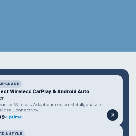
terest
WhatsApp
 UPGRADE
ect Wireless CarPlay & Android Auto
er
hneller Wireless-Adapter im edlen Metallgehäuse
ellose Connectivity.
99
✓ prime
Z & STYLE