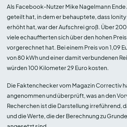
Als Facebook-Nutzer Mike Nagelmann Ende A
geteilt hat, in dem er behauptete, dass Ionit
erhöht hat, war der Aufschrei groß. Über 200
viele echauffierten sich über den hohen Pre
vorgerechnet hat. Bei einem Preis von 1,09
von 80 kWh und einer damit verbundenen Re
würden 100 Kilometer 29 Euro kosten.
Die Faktenchecker vom Magazin Correctiv h
angenommen und überprüft, was an den Vorwü
Recherchen ist die Darstellung irreführend, d
und die Werte, die der Berechnung zu Grunde 
angesetzt sind.