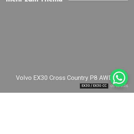
Volvo EX30 Cross Country P8 AWD: Test
EX30 / EX30 CC
05. 08. 2026
Man sieht es ihm nicht an, aber im Volvo EX30 Cross Country
toben 428 PS. Damit fährt das kompakte Elektro-SUV ziemlich
rasant. Cross Country hat...
Weiterlesen