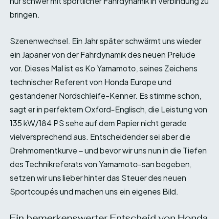
nur schwer mit sportlicher Fahrdynamik in Verbindung zu
bringen.
Szenenwechsel. Ein Jahr später schwärmt uns wieder
ein Japaner von der Fahrdynamik des neuen Prelude
vor. Dieses Mal ist es Ko Yamamoto, seines Zeichens
technischer Referent von Honda Europe und
gestandener Nordschleife-Kenner. Es stimme schon,
sagt er in perfektem Oxford-Englisch, die Leistung von
135 kW/184 PS sehe auf dem Papier nicht gerade
vielversprechend aus. Entscheidender sei aber die
Drehmomentkurve – und bevor wir uns nun in die Tiefen
des Technikreferats von Yamamoto-san begeben,
setzen wir uns lieber hinter das Steuer des neuen
Sportcoupés und machen uns ein eigenes Bild.
Ein bemerkenswerter Entscheid von Honda