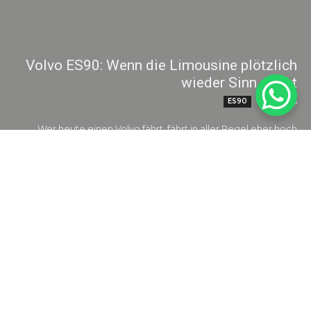
Volvo ES90: Wenn die Limousine plötzlich
wieder Sinn ergibt
ES90
06. 08. 2026
Wer heute einen Volvo fährt, fährt in aller Regel eher hoch
sitzend. Die Marke hat sich in den letzten Jahren konsequent in
Richtung SUV...
Weiterlesen